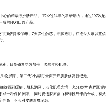
为中心的精华液护肤产品。 它经过14年的科研助力，通过197次配
瓶的NO.1口碑产品。
更可加倍持续保养，7天弹性触感，细腻透明，打造令人难以置信
上市。
肌底液，日夜修复功效加倍，唤醒年轻肌肤。
微生物屏障，第二代“小黑瓶”全面开启肌肤修复新纪元。
细纹得到缓解，肌肤润泽，老化肌理光滑，充分发挥“克罗瓶”的
形成一种保护屏障。 同时促进胶原蛋白和弹性纤维的合成，有
定性高，不会对皮肤造成刺激。