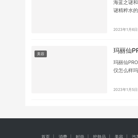
海蓝之谜和
谜精粹水的
精粹水的功
之谜面霜适
2023年1月6日
水和焕肤水
玛丽仙P
美容
玛丽仙PR
仪怎么样玛
品牌 慕苏
用射频美容
2023年1月5日
“MARY
首页
消费
时尚
护肤品
美容
汽