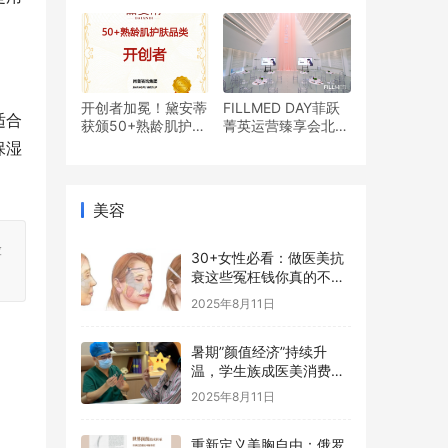
盾舱PDRN™水光饮
成为爆款
开创者加冕！黛安蒂
FILLMED DAY菲跃
适合
获颁50+熟龄肌护肤
菁英运营臻享会北京
品类开创者认证！创
首站高燃启航
保湿
新实践引领行业变革
美容
险
30+女性必看：做医美抗
衰这些冤枉钱你真的不用
花
2025年8月11日
暑期”颜值经济”持续升
温，学生族成医美消费新
主力
2025年8月11日
重新定义美胸自由：俄罗