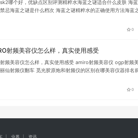
sk2哪个好，优缺点区别评测精粹水海蓝之谜适合什么皮肤 海
禁忌海蓝之谜是什么档次 海蓝之谜精粹水的正确使用方法海蓝
效怎么样 海蓝之谜精粹水适合什么年龄sk2正品查询防伪官网 
合干皮吗赫莲娜绿宝瓶精华成分 老版海蓝之谜精粹水 海蓝之谜
0
有什么区别 1、使用顺序不同 一般先用熙肤水，然后用精粹水。
RO射频美容仪怎么样，真实使用感受
O射频美容仪怎么样，真实使用感受 amiro射频美容仪 ogp射频
丽仙射频仪翻车 觅光胶原炮和射频仪的区别在哪美容仪器排名
美容仪和觅光哪个好玛丽仙射频美容仪 国货美容仪哪个牌子好长
仪的危害 射频美容仪用完爆痘 玛丽仙射频美容仪是哪里生产的
0
FAIRY玛丽森隶属于深圳宇石科技有限公司智能高科技品牌。…
车
业界
资讯