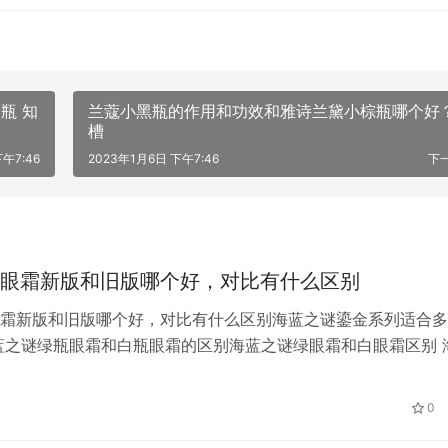
瓶 知
兰蔻小黑瓶的作用和功效和雅诗兰黛小棕瓶哪个好
槽
午7:46
2023年1月6日 下午7:46
下
眼霜新版和旧版哪个好，对比有什么区别
霜新版和旧版哪个好，对比有什么区别海蓝之谜鎏金系列适合多
蓝之谜绿瓶眼霜和白瓶眼霜的区别海蓝之谜绿眼霜和白眼霜区别 
2哪个好海蓝之谜眼霜白盖和绿盖哪个好用 海蓝之谜眼霜黑瓶和
-50岁眼霜哪个牌子好 全球眼霜排名十大眼霜排名海蓝之谜眼霜
0
蓝之谜眼霜为什么会辣 海蓝之谜国际大品牌.贵妇级别的不论是从