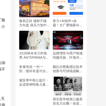
了脸
春风正好 碰杯不碰
算力+AI创作+命
方向盘 保乐力加中
题！大广赛独家AI战
，小
国携手全国百家酒吧
略合作伙伴阿里云，
共同倡导“酒后不驾
邀你探索AI创意
车”
2026秋冬米兰时装
品牌理性与用户情感
秀 ANTEPRIMA与著
同频共振，叶海洋筑
名日本现代艺术家宫
牢迪仕艾普成长根基
为油
永爱子合作 艺术与
朱雀传说 一针一
戴比尔斯集团以技术
很不
精致美学交汇 捕捉
韵，缝补非遗与当代
创新与可持续战略引
时间的流逝与记忆
的美学间隙
领天然钻石行业
黛安蒂中秋公益行：
走进星神特殊儿童关
爱中心，点亮儿童成
长
二天
再生医学精准口服美
容实力出圈！佰诺兮
是用