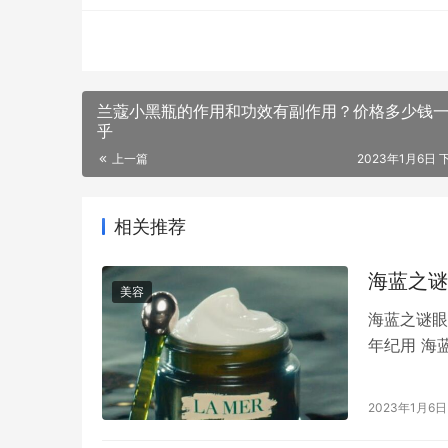
兰蔻小黑瓶的作用和功效有副作用？价格多少钱一
乎
上一篇
2023年1月6日 下
相关推荐
海蓝之谜
美容
海蓝之谜眼
年纪用 海
之谜和sk
的区别40
2023年1月6日
和绿瓶 海