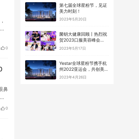
第七届全球星粉节，见证
美力时刻！
2023年5月20日
，
，
菌钥大健康回顾丨热烈祝
么
贺2023口服美容峰会
&CBE美容博览会圆满落
0
2023年5月17日
幕！
是
Yestar全球星粉节携手杭
0
州2022亚运会，共创美力
新纪元！
2023年4月26日
眼鼻
牌
国
0
代”
…