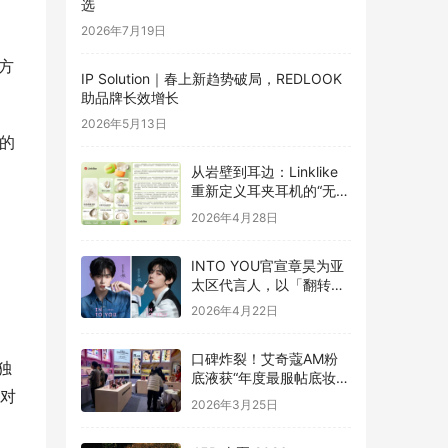
选
2026年7月19日
方
IP Solution｜春上新趋势破局，REDLOOK
助品牌长效增长
2026年5月13日
的
从岩壁到耳边：Linklike
重新定义耳夹耳机的“无
感”体验
2026年4月28日
INTO YOU官宣章昊为亚
太区代言人，以「翻转」
之力开启色彩新章
2026年4月22日
口碑炸裂！艾奇蔻AM粉
独
底液获“年度最服帖底妆”
效对
提名
2026年3月25日