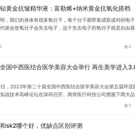
钻黄金抗皱精华液：富勒烯+纳米黄金抗氧化搭档
明，我们的身体有很多氧分子，每个分子都带着成双成对的电子
代谢会使氧分子会失去电子，这个失去电子的氧分子就是自由基
个自由基就会从其他健康的细胞上抢夺一个电子给自己配对，那
电子的氧分子就成为了新的自由基，反反复复就形成一个连锁反
日
0
各种因素导致这个连锁反应持续发生，就会侵蚀细胞壁，结果就
斑点等反应。…
全国中西医结合医学美容大会举行 再生美学进入3.
-19日，2023年第二十届全国中西医结合医学美容大会第五届环亚
实战技术高峰论坛在深圳召开。闺骨医疗科技公司携旗下两大品
尔邦参会参展。本次会议以“延续经典，创新超越”为主题，展示
0
新进展。 当下，生物修复再生材料的热度持续上升，“再生3.0时
画缇全国培训总监张燚介绍，再生3.0时代的消费者对材料的效
和sk2哪个好，优缺点区别评测