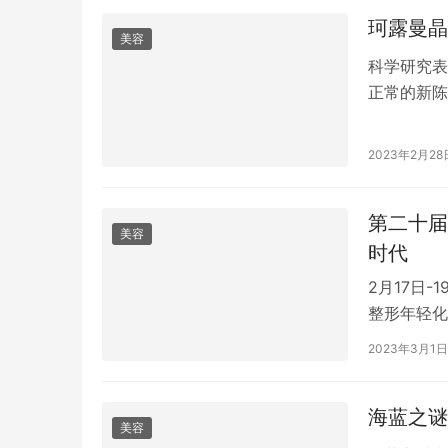
面…
珂露曼晶
美容
科学研究表
正常的新陈
那么此时这
此时被抢夺
2023年2月28
应，当外界
肌肤衰老，
第二十届
美容
时代
2月17日
整形年轻化
画缇和卡洛
2023年3月1日
内抗衰技术
已然开启。
海蓝之谜
美容