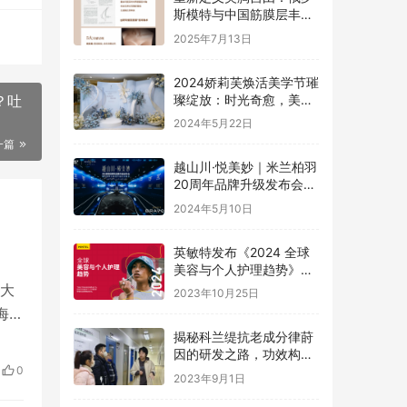
斯模特与中国筋膜层丰胸
的完美邂逅
2025年7月13日
2024娇莉芙焕活美学节璀
璨绽放：时光奇愈，美丽
？吐
新纪元
2024年5月22日
一篇
越山川·悦美妙｜米兰柏羽
20周年品牌升级发布会盛
大启幕
2024年5月10日
英敏特发布《2024 全球
美容与个人护理趋势》报
告
大
2023年10月25日
海蓝
绿瓶
揭秘科兰缇抗老成分律莳
因的研发之路，功效构筑
白瓶
0
美好肌肤
2023年9月1日
洁