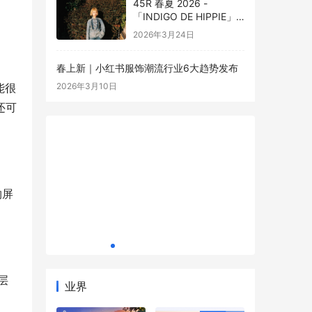
45R 春夏 2026 -
「INDIGO DE HIPPIE」
全新嬉皮系列演绎春夏牛
2026年3月24日
仔新章
春上新｜小红书服饰潮流行业6大趋势发布
为什么越来越多人开始重视“日常维稳型护
能很
2026年3月10日
肤”？
还可
物屏
妆品构建
华熙生物
层
业界