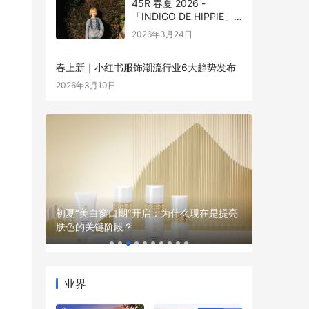
45R 春夏 2026 -
「INDIGO DE HIPPIE」
全新嬉皮系列演绎春夏牛
2026年3月24日
仔新章
春上新｜小红书服饰潮流行业6大趋势发布
2026年3月10日
初夏“美白窗口期”开启：为什么现在是提亮
夏天护肤
主义
肤色的关键阶段？
护理
业界