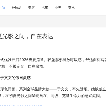
时尚
护肤品
美容
汽车
业界
资讯
于初夏光影之间，自在表达
意式优雅开启2026春夏篇章。轻盈廓形释放呼吸感，舒适面料写
内核，不被定义，自在盛放。
 
于文
文
的
假日灵感
A「形色同频」系列全球品牌大使——于文文，率先登场。她以独
形，在初夏光影之间呈现自在、高级、充满生命力的意式氛围。