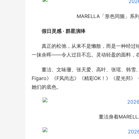
MARELLA「形色同频」系列
假
日灵感
 · 
群星演绎
真正的松弛，从来不是懒散，而是一种经过
一抹余晖——令人过目不忘。灵动轻盈的面料，
董洁、文咏珊、张天爱、高叶、张瑶、韩雪、宣璐
Figaro》《F风尚志》《精彩OK！》《星光邦》《
她们的底色。
董洁身着MARELL