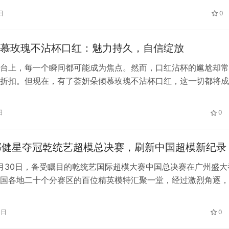
总监陈霄燕女士、抖音达人章敏洁女士、感谢韩国童感支持，感
日
0
感谢INT FASHION SHOW KIDS…
慕玫瑰不沾杯口红：魅力持久，自信绽放
台上，每一个瞬间都可能成为焦点。然而，口红沾杯的尴尬却常
折扣。但现在，有了荟妍朵倾慕玫瑰不沾杯口红，这一切都将成
象一下，你正身处一场重要的商务会议。精心打扮的你，涂上了
红那迷人的色彩。无论是热烈的小辣椒，展现出你的强大气场与
日
0
或是温柔的豆沙粉，散发着亲和力与优雅气质。每一种颜色都经
恰到好处…
米邹健星夺冠乾统艺超模总决赛，刷新中国超模新纪录
12月30日，备受瞩目的乾统艺国际超模大赛中国总决赛在广州盛大
国各地二十个分赛区的百位精英模特汇聚一堂，经过激烈角逐，
一届的中国超模冠军。这场集时尚、艺术与才华于一体的视觉盛
示了我国模特行业的勃勃生机，更彰显了中国模特走向世界舞台
1日
0
 在万众期待中，各地方赛区冠军逐一揭晓：四川冠军拉王姆、