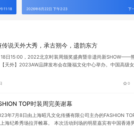
午11:18
2026年6月22日 下午2:23
下
娅传说天外大秀，承古朔今，遗韵东方
月18日15:00，2022北京时装周颁奖盛典暨非遗尚新SHOW——熊
【天外】2023AW品牌发布会在隆福文化中心举办。中国高级
盖娅传说（HEAVEN GAIA）”带来一场以“天外”为主题，惊艳四
大秀，演绎非遗文化融入当下生活方式中的极致魅力。大秀作品
日
0
文化元素的呈现，力求将潮流时尚与传统文化紧…
ASHION TOP时装周完美谢幕
23年7月8日由上海昭凡文化传播有限公司主办的FASHION TOP
上海纪希秀场拉开帷幕。 本次活动到场的明星嘉宾有中国香港
生、FASHION TOP创始人李瑶女士、奥迪品牌经理苏建军先生