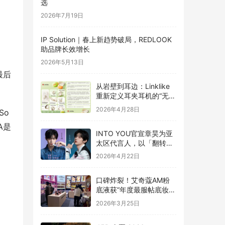
选
2026年7月19日
IP Solution｜春上新趋势破局，REDLOOK
助品牌长效增长
2026年5月13日
最后
从岩壁到耳边：Linklike
重新定义耳夹耳机的“无
感”体验
2026年4月28日
o 
A是
INTO YOU官宣章昊为亚
太区代言人，以「翻转」
之力开启色彩新章
2026年4月22日
口碑炸裂！艾奇蔻AM粉
底液获“年度最服帖底妆”
提名
2026年3月25日