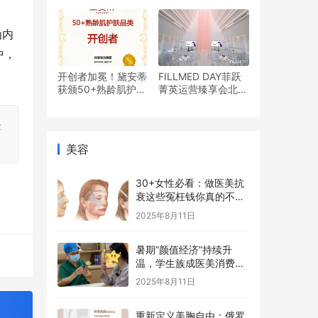
盾舱PDRN™水光饮
成为爆款
为内
中，
开创者加冕！黛安蒂
FILLMED DAY菲跃
获颁50+熟龄肌护肤
菁英运营臻享会北京
品类开创者认证！创
首站高燃启航
新实践引领行业变革
险
美容
30+女性必看：做医美抗
衰这些冤枉钱你真的不用
花
2025年8月11日
暑期”颜值经济”持续升
温，学生族成医美消费新
主力
2025年8月11日
重新定义美胸自由：俄罗