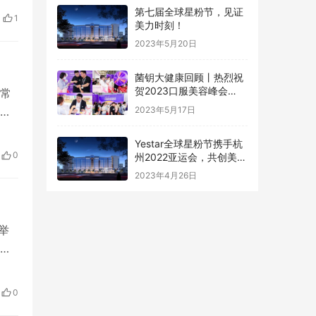
谢
第七届全球星粉节，见证
1
美力时刻！
2023年5月20日
菌钥大健康回顾丨热烈祝
贺2023口服美容峰会
常
&CBE美容博览会圆满落
为
2023年5月17日
幕！
荟妍
Yestar全球星粉节携手杭
专
0
州2022亚运会，共创美力
过
新纪元！
2023年4月26日
举
最
的
0
山东