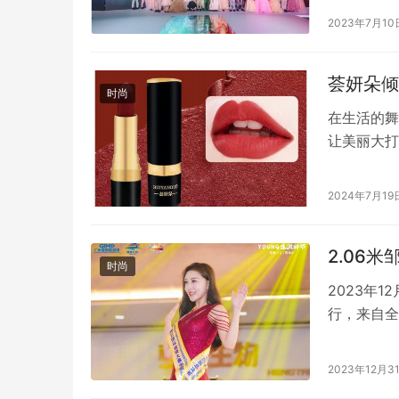
国童感品牌
2023年7月10
奥迪品牌支持，
荟妍朵倾
时尚
在生活的舞
让美丽大打
过去。 想
朵不沾杯口
2024年7月19
业魅力；亦
精心调配，
2.06
时尚
2023年
行，来自全
终诞生了新
宴，不仅展
2023年12月3
卓越风采。