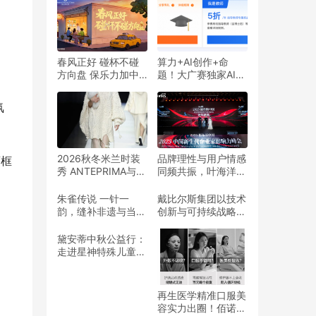
春风正好 碰杯不碰
算力+AI创作+命
方向盘 保乐力加中
题！大广赛独家AI战
国携手全国百家酒吧
略合作伙伴阿里云，
共同倡导“酒后不驾
邀你探索AI创意
氛
车”
2026秋冬米兰时装
品牌理性与用户情感
画框
秀 ANTEPRIMA与著
同频共振，叶海洋筑
名日本现代艺术家宫
牢迪仕艾普成长根基
永爱子合作 艺术与
朱雀传说 一针一
戴比尔斯集团以技术
精致美学交汇 捕捉
韵，缝补非遗与当代
创新与可持续战略引
时间的流逝与记忆
的美学间隙
领天然钻石行业
黛安蒂中秋公益行：
走进星神特殊儿童关
爱中心，点亮儿童成
长
再生医学精准口服美
容实力出圈！佰诺兮