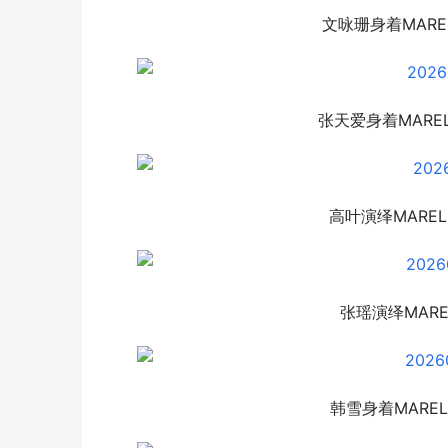
文咏珊身着MAREL
张天爱身着MAR
为什么越来
肤”？
高叶演绎MARE
金线莲修护季全国联动，片仔癀化妆品构建
张瑶演绎MARE
敏肌稳屏障体系
韩雪身着MAREL