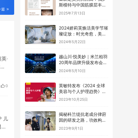
斯模特与中国筋膜层丰胸
一篇
的完美邂逅
2025年7月13日
2024娇莉芙焕活美学节璀
璨绽放：时光奇愈，美丽
新纪元
2024年5月22日
越山川·悦美妙｜米兰柏羽
英·
20周年品牌升级发布会盛
女装
大启幕
2024年5月10日
座
中
英敏特发布《2024 全球
0
美容与个人护理趋势》报
告
2023年10月25日
揭秘科兰缇抗老成分律莳
 儿
因的研发之路，功效构筑
美好肌肤
男演
2023年9月1日
、韩