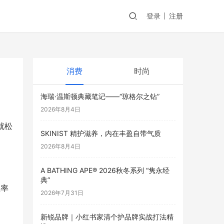
登录
注册
消费
时尚
海瑞·温斯顿典藏笔记——“琼格尔之钻”
2026年8月4日
就松
SKINIST 精护滋养，内在丰盈自带气质
2026年8月4日
A BATHING APE® 2026秋冬系列 “隽永经
典”
立率
2026年7月31日
新锐品牌｜小红书家清个护品牌实战打法精