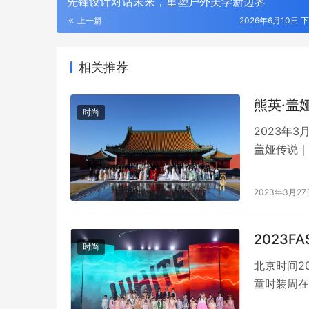
先锋设计对话未来，重塑户外美学新边界
上一篇
2026年6月10日 下
相关推荐
熊英·盖
时尚
2023年3
盖娅传说｜
品牌“熊英•
的非遗时尚
2023年3月27
有更多非遗
2023F
时尚
北京时间20
童时装周在
员黄浩然先