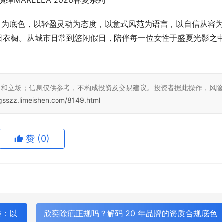
绎MARELLA 2026春夏系列
女性魅力为底色，以轻盈灵动为态度，以意式风范为语言，以自信从容
日衣橱。从城市日常到悠闲假日，陪伴每一位女性于盛夏光影之
点和立场；信息仅供参考，不构成投资及交易建议。投资者据此操作，风
zgsszz.limeishen.com/8149.html
赞
(0)
楼：以
欣奕除疤正规吗？解码 20 年品牌的资质合规底色