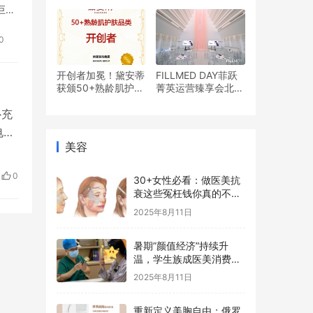
盾舱PDRN™水光饮
巨头
成为爆款
中
0
开创者加冕！黛安蒂
FILLMED DAY菲跃
获颁50+熟龄肌护肤
菁英运营臻享会北京
品类开创者认证！创
首站高燃启航
新实践引领行业变革
补充
电力
美容
电池
从电
0
30+女性必看：做医美抗
衰这些冤枉钱你真的不用
花
2025年8月11日
暑期”颜值经济”持续升
温，学生族成医美消费新
主力
2025年8月11日
重新定义美胸自由：俄罗