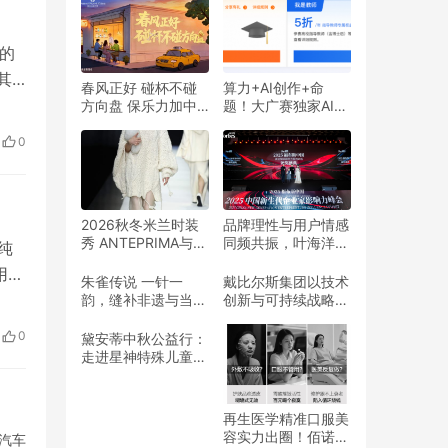
幕的
其
春风正好 碰杯不碰
算力+AI创作+命
州
方向盘 保乐力加中
题！大广赛独家AI战
国携手全国百家酒吧
略合作伙伴阿里云，
焕新
共同倡导“酒后不驾
邀你探索AI创意
0
车”
2026秋冬米兰时装
品牌理性与用户情感
秀 ANTEPRIMA与著
同频共振，叶海洋筑
纯
名日本现代艺术家宫
牢迪仕艾普成长根基
用
永爱子合作 艺术与
朱雀传说 一针一
戴比尔斯集团以技术
精致美学交汇 捕捉
车
韵，缝补非遗与当代
创新与可持续战略引
时间的流逝与记忆
的美学间隙
领天然钻石行业
驾理
0
黛安蒂中秋公益行：
发布
走进星神特殊儿童关
爱中心，点亮儿童成
长
再生医学精准口服美
容实力出圈！佰诺兮
汽车