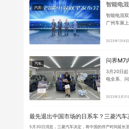
智能电混
汽车
智能电混双
广州车展上
展台还是人
车展上的新
2023年1月4日
为“智能电
驾…
问界M7
汽车
3月20日
电全系、问
户，可享至
礼包。近日
2023年3月31
想生活。 
以来，…
最先退出中国市场的日系车？三菱汽车
5月30日消息，三菱汽车决定，将中国的停产时间延长