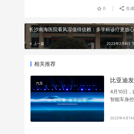
0
生成
长沙南海医院看风湿值得信赖：多学科诊疗更放
上一篇
2023年2月6日 下
相关推荐
比亚迪发
汽车
4月10日
智能车身控
能车身控制
品，将从舒
2023年4月14
——中国人
的帝王座…