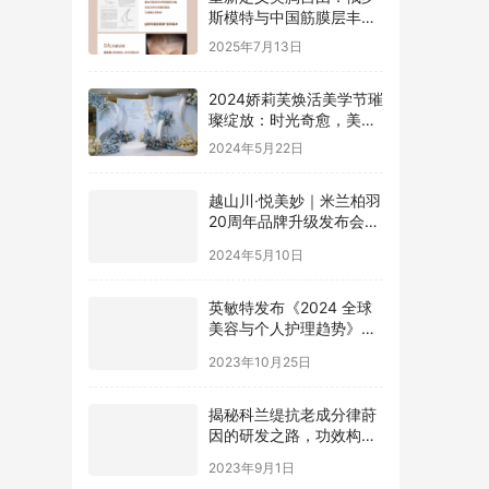
斯模特与中国筋膜层丰胸
的完美邂逅
2025年7月13日
2024娇莉芙焕活美学节璀
璨绽放：时光奇愈，美丽
新纪元
2024年5月22日
越山川·悦美妙｜米兰柏羽
20周年品牌升级发布会盛
大启幕
2024年5月10日
英敏特发布《2024 全球
美容与个人护理趋势》报
告
2023年10月25日
揭秘科兰缇抗老成分律莳
因的研发之路，功效构筑
美好肌肤
2023年9月1日