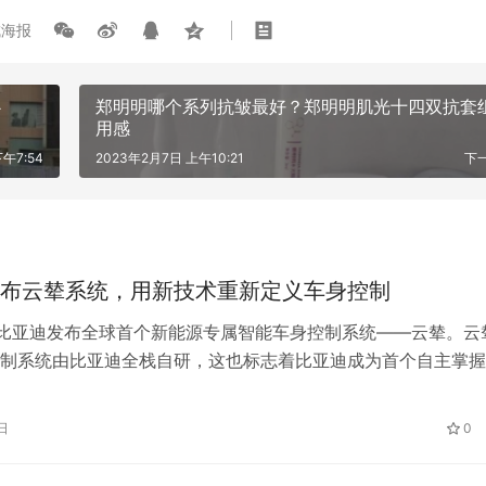
海报
心
郑明明哪个系列抗皱最好？郑明明肌光十四双抗套
用感
午7:54
2023年2月7日 上午10:21
下
布云辇系统，用新技术重新定义车身控制
，比亚迪发布全球首个新能源专属智能车身控制系统——云辇。云
金线莲修护季全国联动，片仔癀化
敏肌稳屏障体系
制系统由比亚迪全栈自研，这也标志着比亚迪成为首个自主掌握
系统的中国车企。云辇产品矩阵包含云辇-C、云辇-A、云辇-P
适、操控、安全、越野等维度大幅提升消费者的驾乘体验。 云
日
0
自己的车身控制系统 “云辇”出自《魏书》，命名灵感源于中国