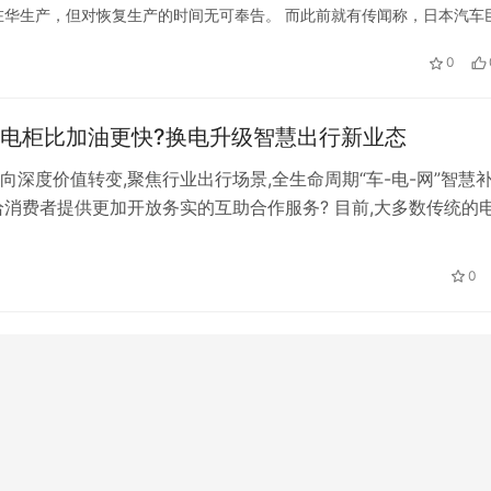
华生产，但对恢复生产的时间无可奉告。 而此前就有传闻称，日本汽车
菱汽车社长加藤隆夫，在5月初的一次媒体会上澄清了此事，表示没有退出
0
电柜比加油更快?换电升级智慧出行新业态
向深度价值转变,聚焦行业出行场景,全生命周期“车-电-网”智慧
给消费者提供更加开放务实的互助合作服务? 目前,大多数传统的
验之上还存在很多缺乏。虽然采用了电池更换模式,但在硬件(如
效率)和软件(如用户体验、电池运行监控)方面仍然无法做到。
日
0
测来看,还不够安全性、便于、高效,成为阻碍消费者选择“更…