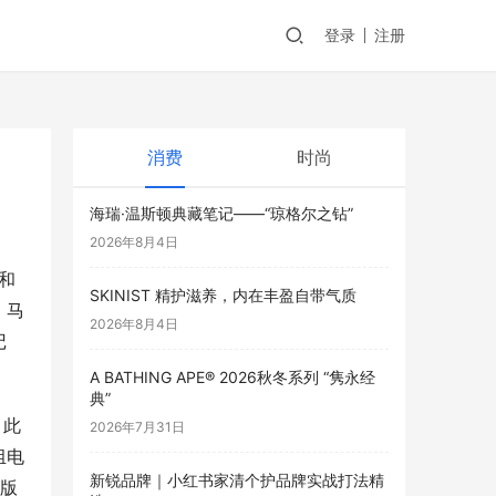
登录
注册
消费
时尚
海瑞·温斯顿典藏笔记——“琼格尔之钻”
2026年8月4日
和
SKINIST 精护滋养，内在丰盈自带气质
，马
2026年8月4日
记
A BATHING APE® 2026秋冬系列 “隽永经
典”
。此
2026年7月31日
组电
新锐品牌｜小红书家清个护品牌实战打法精
驱版