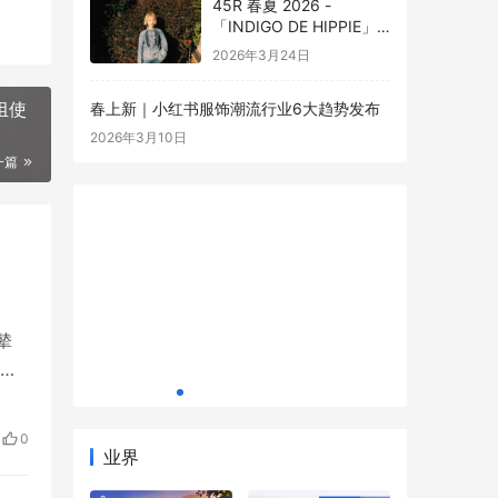
45R 春夏 2026 -
「INDIGO DE HIPPIE」
全新嬉皮系列演绎春夏牛
2026年3月24日
仔新章
组使
春上新｜小红书服饰潮流行业6大趋势发布
为什么越来越多人开始重视“日常维稳型护
2026年3月10日
肤”？
一篇
辇
妆品构建
华熙生物
智
等产
辇
0
古代
业界