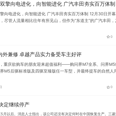
双擎向电进化，向智能进化 广汽丰田夯实百万体制
擎向电进化，向智能进化 广汽丰田夯实百万体制 12月30日开
，尽管人流量相比往年有所见山，但作为“东道主”的广汽丰田，
满为患。至于原因，除了广汽丰田品牌本身的热度之外，其在广
动作也是引人注目的重要原因。 车展现场，广汽丰田双擎品牌
0
混双擎”，在第五代双擎混动技术的同时，也带来了“T-PILOT智能
内外兼修 卓越产品实力备受车主好评
起，重庆欲购车的朋友迎来超值福利——购问界M7全系、问界M5
界M5后驱标准版及四驱至臻版任一车型，并最终提车的自然人
高3万元的地方政策补贴，包含2万元现金补贴和价值1万元的购
，来自成都的苏女士就享受到了问界M7的补贴福利，开启了智
日
0
重庆一家AITO用户中心的销售经理表示，自从当地购车福利政策
决定继续停产
至5月以后。消息人士指出，该公司还没有决定何时在中国恢复生产。三菱