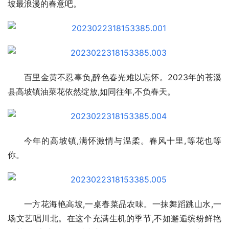
坡最浪漫的春意吧。
百里金黄不忍辜负,醉色春光难以忘怀。2023年的苍溪
县高坡镇油菜花依然绽放,如同往年,不负春天。
今年的高坡镇,满怀激情与温柔。春风十里,等花也等
你。
一方花海艳高坡,一桌春菜品农味。一抹舞蹈跳山水,一
场文艺唱川北。在这个充满生机的季节,不如邂逅缤纷鲜艳