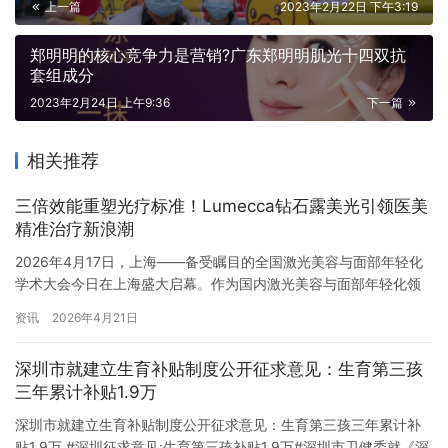
上一篇
2023年2月22日 下午3:19
郑明明的核心竞争力是营销?广东郑明明肌光十四双抗
套组成分
2023年2月24日 上午9:36
下一篇
相关推荐
三倍效能重塑光疗标准！Lumecca钻石露美光引领医美
精准治疗新浪潮
2026年4月17日，上海——备受瞩目的全国激光美容与面部年轻化
学术大会今日在上海盛大启幕。作为国内激光美容与面部年轻化领
域极具权威性的产学研交流平台，本届大会汇聚了全球顶尖医美专
资讯
2026年4月21日
家与行业精英，共同探讨前沿技术趋势与行业高质量发展路径。在
展会C03展位，全球医美科技企业InMode盈美特携旗下重磅光疗设
深圳市就建立生育补贴制度公开征求意见：生育第三孩
备Lumecca钻石露美光惊艳亮相，并正式宣布该设备已荣…
三年累计补贴1.9万
深圳市就建立生育补贴制度公开征求意见：生育第三孩三年累计补
贴1.9万 #深圳征求意见:生育第三孩补贴1.9万#深圳市卫健委就《深