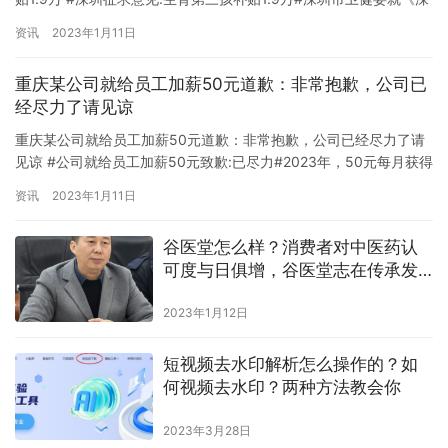
圳市育儿补贴管理办法》公开征求意见:综合考虑深圳市居民人均消
资讯
2023年1月11日
费支出、婴幼儿养育成本等因素，按照累进式、差别化补贴的思
路，初步拟定了深圳市育儿补贴标准:第一个子女出生并在家中登记
重庆某公司就给员工加薪50元道歉：非常抱歉，公司已
的， 发放一次性生育补助金3000元，以后每年再发放15…
经尽力了请见谅
重庆某公司就给员工加薪50元道歉：非常抱歉，公司已经尽力了请
见谅 #公司就给员工加薪50元致歉:已尽力#2023年，50元每月获得
加薪，但他为加薪幅度小向员工道歉。近日，重庆一家公司的道歉
资讯
2023年1月11日
信引起广泛关注。11日，吉姆记者从该公司获悉，该公司集体调薪
已持续多年。去年调薪幅度小是因为效益不达预期，6000多名员工
谷医堂怎么样？消费者对中医药认
受益于加薪。 近日，网上发布的一封道歉信写道:“公…
可度与日俱增，谷医堂志在传承发
扬
2023年1月12日
短视频去水印解析怎么操作的？如
何视频去水印？两种方法教会你
2023年3月28日