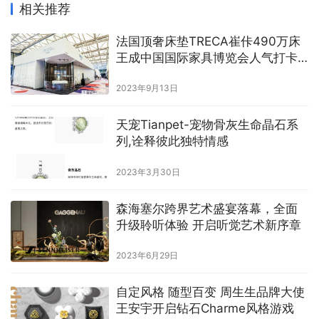
相关推荐
法国顶奢床垫TRECA崔佧490万床
王成中国国际家具博览会人气打卡
点
2023年9月13日
天宠Tianpet-宠物骨灰生命晶石系
列,诠释彼此独特情感
2023年3月30日
森海塞尔跨界艺术盛宴落幕，全面
升级聆听体验 开启听觉艺术新序章
2023年6月29日
自定风格 随型百变 周生生品牌大使
王安宇开启钻石Charme风格游戏